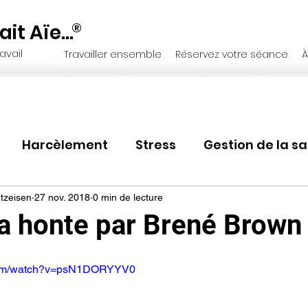
it Aïe...
®
avail
Travailler ensemble
Réservez votre séance
À
Harcèlement
Stress
Gestion de la s
RH
Changement organisationne
Ma
tzeisen
27 nov. 2018
0 min de lecture
la honte par Brené Brown
ip
Bore out
Transition
Changement
.com/watch?v=psN1DORYYV0