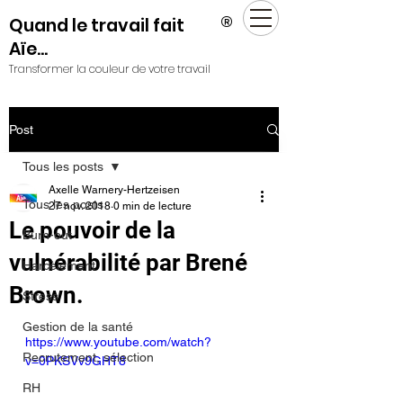
®
Quand le travail fait
Aïe...
Transformer la couleur de votre travail
Post
Tous les posts
Axelle Warnery-Hertzeisen
Tous les posts
27 nov. 2018
0 min de lecture
Le pouvoir de la
Burn-out
vulnérabilité par Brené
Harcèlement
Brown.
Stress
Gestion de la santé
https://www.youtube.com/watch?
Recrutement, sélection
v=0PKSVv9GHT8
RH