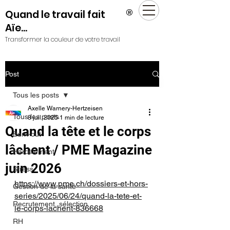
®
Quand le travail fait
Aïe...
Transformer la couleur de votre travail
Post
Tous les posts
Axelle Warnery-Hertzeisen
Tous les posts
8 juil. 2025
1 min de lecture
Quand la tête et le corps
Burn-out
lâchent / PME Magazine
Harcèlement
juin 2026
Stress
https://www.pme.ch/dossiers-et-hors-
Gestion de la santé
series/2025/06/24/quand-la-tete-et-
Recrutement, sélection
le-corps-lachent-836668
RH