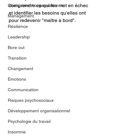
comprendre ce qui les met en échec 
Changement organisationne
et identifier les besoins qu'elles ont 
Management
pour redevenir "maître à bord".
Résilience
Leadership
Bore out
Transition
Changement
Emotions
Communication
Risques psychosociaux
Développement organisationnel
Psychologie du travail
Insomnie