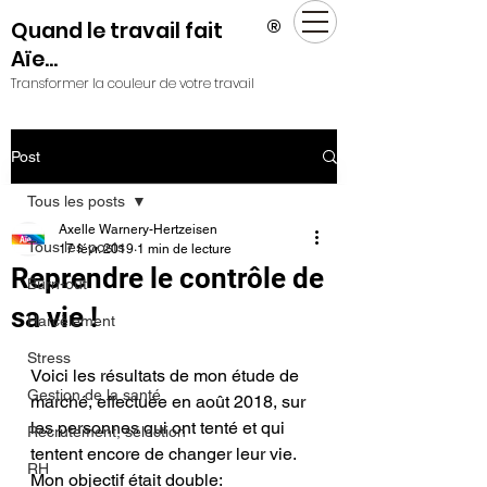
®
Quand le travail fait
Aïe...
Transformer la couleur de votre travail
Post
Tous les posts
Axelle Warnery-Hertzeisen
Tous les posts
17 févr. 2019
1 min de lecture
Reprendre le contrôle de
Burn-out
sa vie !
Harcèlement
Stress
Voici les résultats de mon étude de 
Gestion de la santé
marché, effectuée en août 2018, sur 
les personnes qui ont tenté et qui 
Recrutement, sélection
tentent encore de changer leur vie.  
RH
Mon objectif était double: 