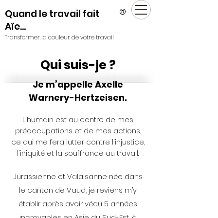
®
Quand le travail fait
Aïe...
Transformer la couleur de votre travail
Qui suis-je ?
Je m’appelle Axelle
Warnery-Hertzeisen.
L'humain est au centre de mes
préoccupations et de mes actions,
ce qui me fera lutter contre l'injustice,
l'iniquité et la souffrance au travail.
Jurassienne et Valaisanne née dans
le canton de Vaud, je reviens m’y
établir après avoir vécu 5 années
incroyables en Asie du Sud-Est, à