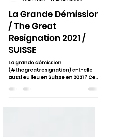
Axelle Warnery-Hertzeisen
8 mars 2022
1 min de lecture
La Grande Démission
/ The Great
Resignation 2021 /
SUISSE
La grande démission
(#thegreatresignation) a-t-elle
aussi eu lieu en Suisse en 2021 ? Cet
article de PME ⬇️ est la version
helvétique du...