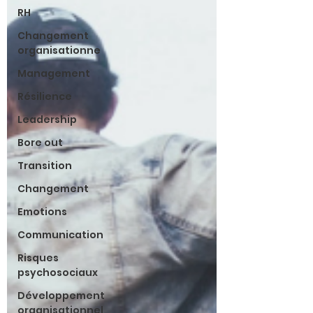
RH
Changement
organisationne
Management
Résilience
Leadership
Bore out
Transition
Changement
Emotions
Communication
Risques
psychosociaux
Développement
organisationnel