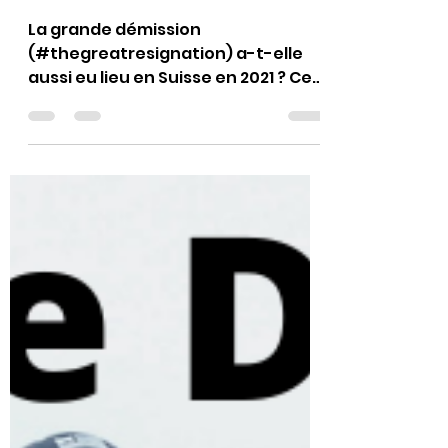
Resignation 2021 /
SUISSE
La grande démission
(#thegreatresignation) a-t-elle
aussi eu lieu en Suisse en 2021 ? Cet
article de PME ⬇️ est la version
helvétique du...