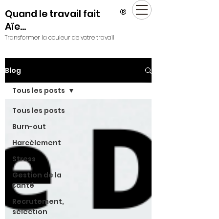
®
Quand le travail fait
Aïe...
Transformer la couleur de votre travail
Blog
Tous les posts
Tous les posts
Burn-out
Harcèlement
Stress
Gestion de la
santé
Recrutement,
sélection