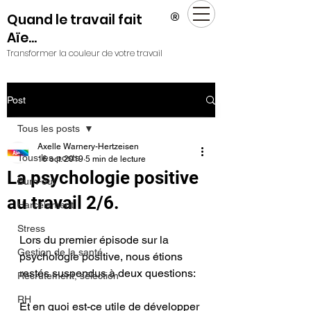
®
Quand le travail fait
Aïe...
Transformer la couleur de votre travail
Post
Tous les posts
Axelle Warnery-Hertzeisen
Tous les posts
16 oct. 2019
5 min de lecture
La psychologie positive
Burn-out
au travail 2/6.
Harcèlement
Stress
Lors du premier épisode sur la 
Gestion de la santé
psychologie positive, nous étions 
restés suspendus à deux questions: 
Recrutement, sélection
RH
Et en quoi est-ce utile de développer 