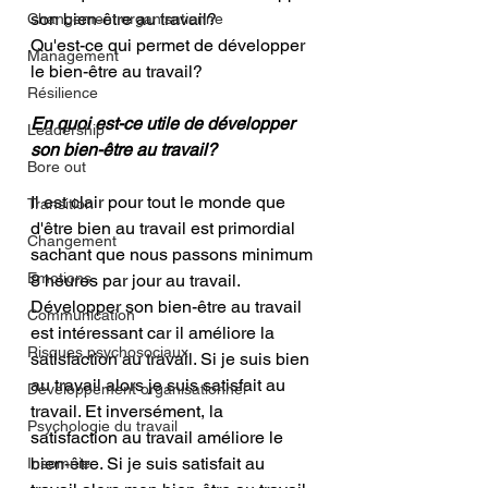
son bien-être au travail?
Changement organisationne
Qu'est-ce qui permet de développer 
Management
le bien-être au travail?
Résilience
En quoi est-ce utile de développer 
Leadership
son bien-être au travail?
Bore out
Il est clair pour tout le monde que 
Transition
d'être bien au travail est primordial 
Changement
sachant que nous passons minimum 
Emotions
8 heures par jour au travail. 
Développer son bien-être au travail 
Communication
est intéressant car il améliore la 
Risques psychosociaux
satisfaction au travail. Si je suis bien 
au travail alors je suis satisfait au 
Développement organisationnel
travail. Et inversément, la 
Psychologie du travail
satisfaction au travail améliore le 
bien-être. Si je suis satisfait au 
Insomnie