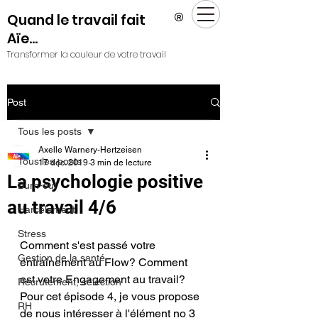
®
Quand le travail fait
Aïe...
Transformer la couleur de votre travail
Post
Tous les posts
Axelle Warnery-Hertzeisen
Tous les posts
17 déc. 2019
3 min de lecture
La psychologie positive
Burn-out
au travail 4/6
Harcèlement
Stress
Comment s'est passé votre 
Gestion de la santé
entrainement au Flow? Comment 
est votre Engagement au travail?
Recrutement, sélection
Pour cet épisode 4, je vous propose 
RH
de nous intéresser à l'élément no 3 