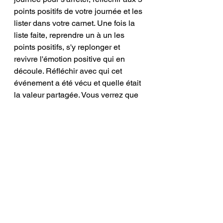
points positifs de votre journée et les 
lister dans votre carnet. Une fois la 
liste faite, reprendre un à un les 
points positifs, s'y replonger et 
revivre l'émotion positive qui en 
découle. Réfléchir avec qui cet 
événement a été vécu et quelle était 
la valeur partagée. Vous verrez que 
d'autres partagent les mêmes 
valeurs que vous et que ce moment 
de partage est agréable. Finalement, 
ressentir l'émotion positive qui en 
découle et apprécier.
Attention, semer de la gratitude peut 
devenir contagieux et vous risquez 
de contaminer vos collègues! C'est 
génial, non?