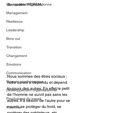
du modèle PERMA: 
Changement organisationne
Management
Résilience
Leadership
Bore out
Transition
Changement
Emotions
Communication
Nous sommes des êtres sociaux : 
Risques psychosociaux
notre survie a dépendu et dépend 
toujours des autres. En effet le petit 
Développement organisationnel
de l'homme ne survit pas sans les 
Psychologie du travail
autres. Il a besoin de l'autre pour se 
nourrir, se protéger du froid, se 
Insomnie
protéger des prédateurs, etc. 