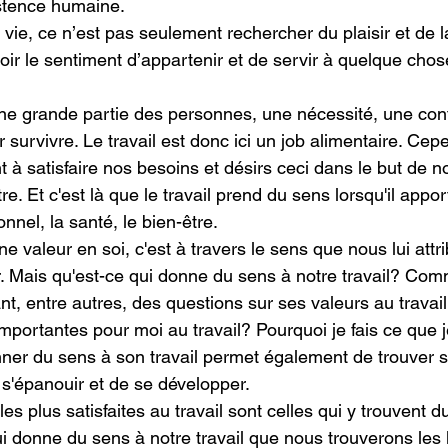
istence humaine.
ie, ce n’est pas seulement rechercher du plaisir et de la
oir le sentiment d’appartenir et de servir à quelque cho
 une grande partie des personnes, une nécessité, une cont
r survivre. Le travail est donc ici un job alimentaire. Cep
t à satisfaire nos besoins et désirs ceci dans le but de no
re. Et c'est là que le travail prend du sens lorsqu'il appor
nel, la santé, le bien-être.
ne valeur en soi, c'est à travers le sens que nous lui attri
r. Mais qu'est-ce qui donne du sens à notre travail? Com
, entre autres, des questions sur ses valeurs au travail
importantes pour moi au travail? Pourquoi je fais ce que j
er du sens à son travail permet également de trouver s
 s'épanouir et de se développer.
es plus satisfaites au travail sont celles qui y trouvent du
 donne du sens à notre travail que nous trouverons les l