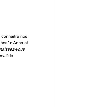
 connaitre nos 
utées" d'Anna et 
naissez-vous 
vail
 de 