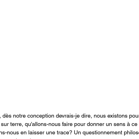
ques psychosociaux
Développement organi
Insomnie
TSA
 dès notre conception devrais-je dire, nous existons pour
e sur terre, qu'allons-nous faire pour donner un sens à c
ns-nous en laisser une trace? Un questionnement philos