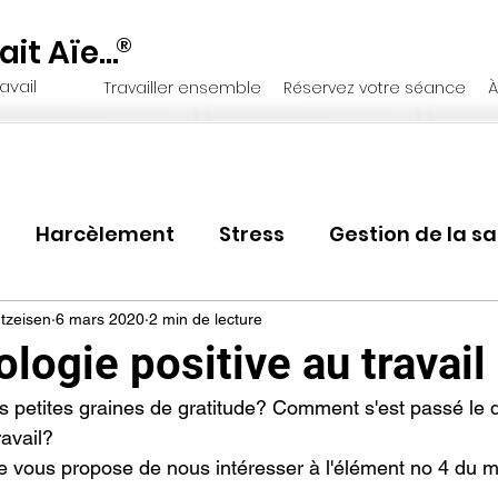
it Aïe...
®
avail
Travailler ensemble
Réservez votre séance
À
Harcèlement
Stress
Gestion de la s
RH
Changement organisationne
Ma
tzeisen
6 mars 2020
2 min de lecture
logie positive au travail
 petites graines de gratitude? Comment s'est passé le
ip
Bore out
Transition
Changement
ravail?
 je vous propose de nous intéresser à l'élément no 4 d