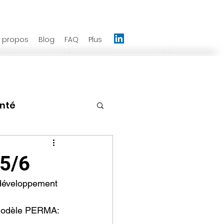
 propos
Blog
FAQ
Plus
anté
nagement
 5/6
 développement 
Emotions
u modèle PERMA: