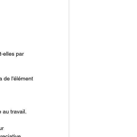
-elles par 
a de l'élément 
 au travail. 
ur 
reciative 