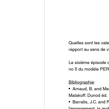
Quelles sont les vale
rapport au sens de vo
Le sixième épisode de
no 5 du modèle PER
Bibliographie
:
•  Arnaud, B. and Mell
Malakoff: Dunod éd.
•  Barralis, J.C. and
l'engagement, la moti