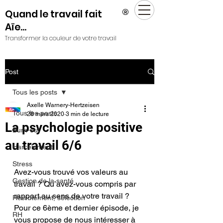
®
Quand le travail fait
Aïe...
Transformer la couleur de votre travail
Post
Tous les posts
Axelle Warnery-Hertzeisen
Tous les posts
28 mars 2020
3 min de lecture
La psychologie positive
Burn-out
au travail 6/6
Harcèlement
Stress
Avez-vous trouvé vos valeurs au 
Gestion de la santé
travail ? Qu’avez-vous compris par 
rapport au sens de votre travail ?
Recrutement, sélection
Pour ce 6ème et dernier épisode, je 
RH
vous propose de nous intéresser à 