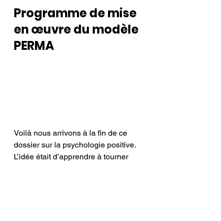
Programme de mise 
en œuvre du modèle 
PERMA
Voilà nous arrivons à la fin de ce 
dossier sur la psychologie positive. 
L’idée était d’apprendre à tourner 
son regard vers le positif, de voir le 
verre à moitié plein et non à moitié 
vide. Ce virage n’est pas seulement 
mental, il doit venir de tout son 
corps. C’est le mental, le cœur et le 