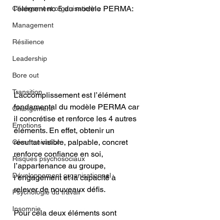
l'élément no 5 du modèle PERMA: 
Changement organisationne
Management
Résilience
Leadership
Bore out
Transition
L’accomplissement est l’élément 
fondamental du modèle PERMA car 
Changement
il concrétise et renforce les 4 autres 
Emotions
éléments. En effet, obtenir un 
résultat visible, palpable, concret 
Communication
renforce confiance en soi, 
Risques psychosociaux
l’appartenance au groupe, 
Développement organisationnel
l’engagement et la capacité à 
relever de nouveaux défis.
Psychologie du travail
Insomnie
Pour cela deux éléments sont 