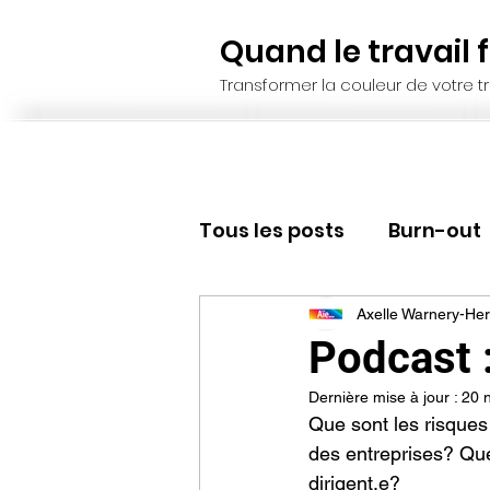
Quand le travail fa
Transformer la couleur de votre tr
Tous les posts
Burn-out
Recrutement, sélection
Axelle Warnery-Her
Podcast 
Dernière mise à jour :
20 
Résilience
Leadersh
Que sont les risques
des entreprises? Que 
dirigent.e? 