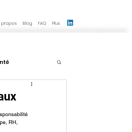
 propos
Blog
FAQ
Plus
anté
nagement
aux
Emotions
ponsabilité 
ipe, RH, 