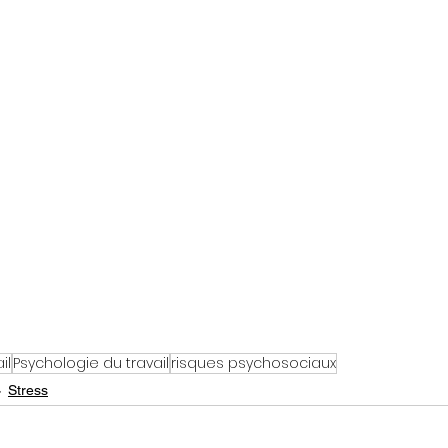
ques psychosociaux
Développement organi
Insomnie
TSA
il
Psychologie du travail
risques psychosociaux
Stress