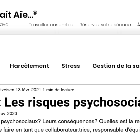
it Aïe...
®
avail
Travailler ensemble
Réservez votre séance
À
Harcèlement
Stress
Gestion de la s
RH
Changement organisationne
Ma
tzeisen
13 févr. 2021
1 min de lecture
: Les risques psychosoci
nov. 2023
ip
Bore out
Transition
Changement
 psychosociaux? Leurs conséquences? Quelles est la res
faire en tant que collaborateur.trice, responsable d'équ