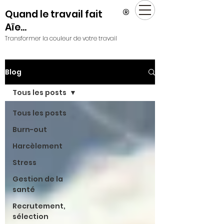
®
Quand le travail fait
Aïe...
Transformer la couleur de votre travail
Blog
Tous les posts
Tous les posts
Burn-out
Harcèlement
Stress
Gestion de la
santé
Recrutement,
sélection