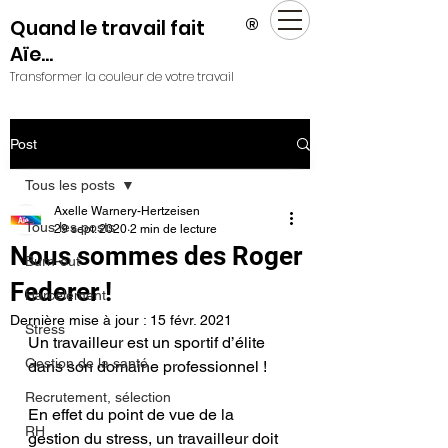
®
Quand le travail fait
Aïe...
Transformer la couleur de votre travail
Post
Tous les posts
Axelle Warnery-Hertzeisen
Tous les posts
29 sept. 2020
2 min de lecture
Nous sommes des Roger
Burn-out
Federer !
Harcèlement
Dernière mise à jour :
15 févr. 2021
Stress
Un travailleur est un sportif d’élite 
Gestion de la santé
dans son domaine professionnel !
Recrutement, sélection
En effet du point de vue de la 
RH
gestion du stress, un travailleur doit 