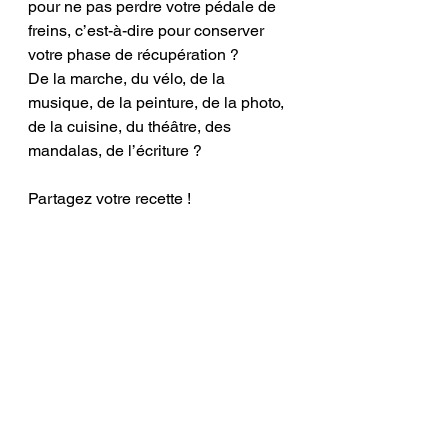
pour ne pas perdre votre pédale de 
freins, c’est-à-dire pour conserver 
votre phase de récupération ? 
De la marche, du vélo, de la 
musique, de la peinture, de la photo, 
de la cuisine, du théâtre, des 
mandalas, de l’écriture ? 
Partagez votre recette !
Axelle Warnery-Hertzeisen, 
psychologue du travail FSP, 
Yverdon-les-Bains
burn-out
stress
épuisement professionnel
santé au travail
Psychologie du travail
insomnie
stress chronique
pic de stress
gestion du stress
Sportif d'élite
Yverdon-les-Bains