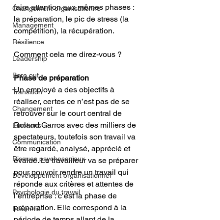
faire attention aux mêmes phases : 
Changement organisationne
la préparation, le pic de stress (la 
Management
compétition), la récupération. 
Résilience
Comment cela me direz-vous ?
Leadership
Bore out
Phase de préparation
Un employé a des objectifs à 
Transition
réaliser, certes ce n’est pas de se 
Changement
retrouver sur le court central de 
Roland Garros avec des milliers de 
Emotions
spectateurs, toutefois son travail va 
Communication
être regardé, analysé, apprécié et 
Risques psychosociaux
évalué. Le travailleur va se préparer 
pour pouvoir rendre un travail qui 
Développement organisationnel
réponde aux critères et attentes de 
Psychologie du travail
l’entreprise : c’est la phase de 
préparation. Elle correspond à la 
Insomnie
période de temps allant de la 